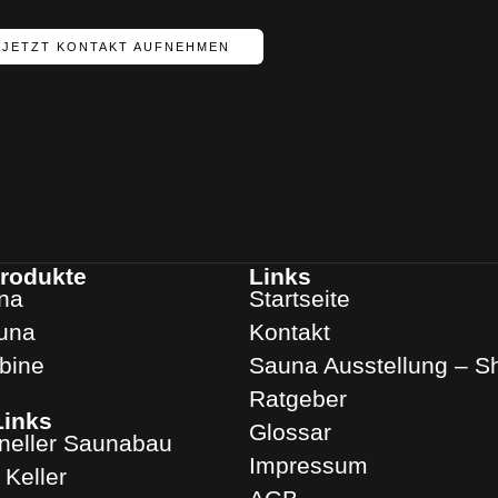
JETZT KONTAKT AUFNEHMEN
rodukte
Links
na
Startseite
una
Kontakt
abine
Sauna Ausstellung – 
Ratgeber
Links
Glossar
oneller Saunabau
Impressum
Keller