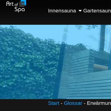
Innensauna
Gartensau
Start
-
Glossar
-
Erwärmun