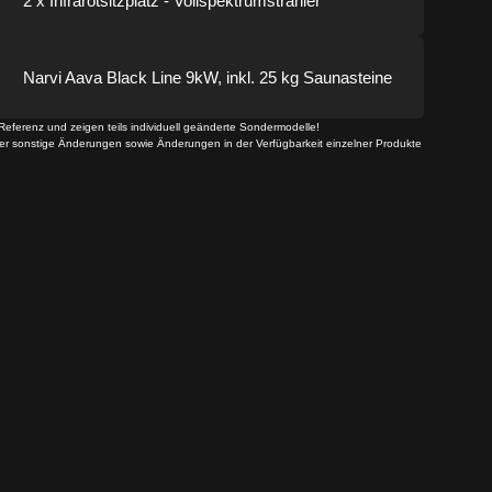
2 x Infrarotsitzplatz - Vollspektrumstrahler
Narvi Aava Black Line 9kW, inkl. 25 kg Saunasteine
Referenz und zeigen teils individuell geänderte Sondermodelle!
der sonstige Änderungen sowie Änderungen in der Verfügbarkeit einzelner Produkte