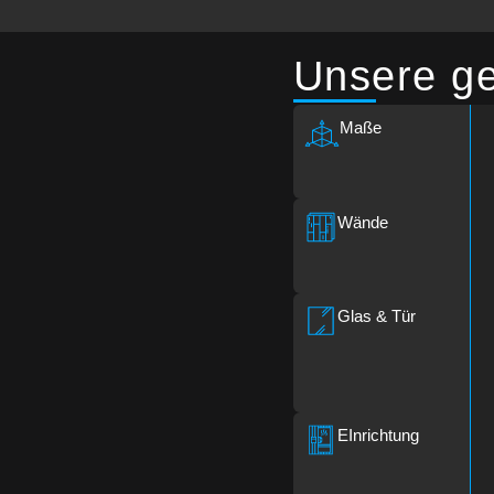
Unsere ge
Maße
Wände
Glas & Tür
EInrich­tung