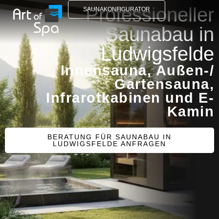
Professioneller
SAUNAKONFIGURATOR
Saunabau in
Ludwigsfelde
Innensauna, Außen-/
Gartensauna,
Infrarotkabinen und E-
Kamin
BERATUNG FÜR SAUNABAU IN
LUDWIGSFELDE ANFRAGEN