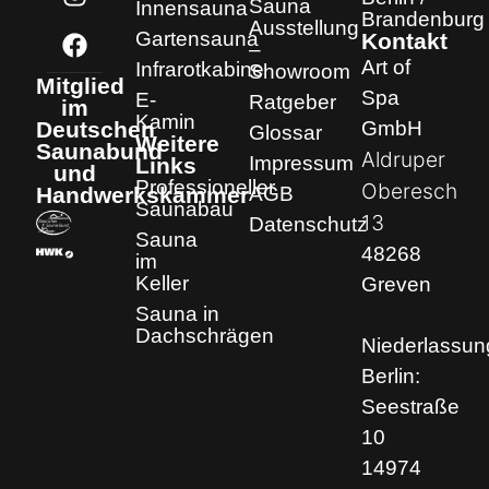
Sauna
Innensauna
Brandenburg
Ausstellung
Gartensauna
Kontakt
–
Art of
Infrarotkabine
Showroom
Mitglied
Spa
E-
Ratgeber
im
Kamin
GmbH
Deutschen
Glossar
Weitere
Saunabund
Aldruper
Impressum
Links
und
Professioneller
Oberesch
AGB
Handwerkskammer
Saunabau
13
Datenschutz
Sauna
48268
im
Keller
Greven
Sauna in
Dachschrägen
Niederlassun
Berlin:
Seestraße
10
14974