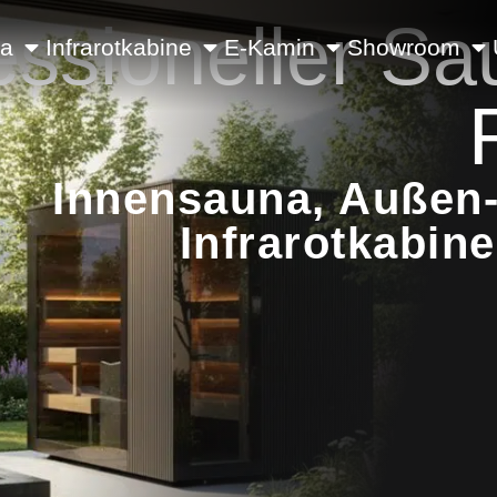
essioneller Sa
na
Infrarotkabine
E-Kamin
Showroom
Innensauna, Außen-
Infrarotkabin