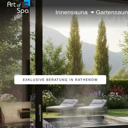
Prof
Innensauna
Gartensau
EXKLUSIVE BERATUNG IN RATHENOW