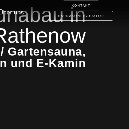
unabau in
KONTAKT
Über uns
SAUNAKONFIGURATOR
Rathenow
/ Gartensauna,
en und E-Kamin