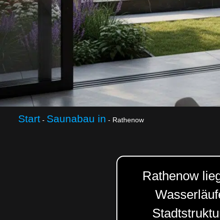
Start
Saunabau in
-
-
Rathenow
Rathenow lieg
Wasserläuf
Stadtstrukt