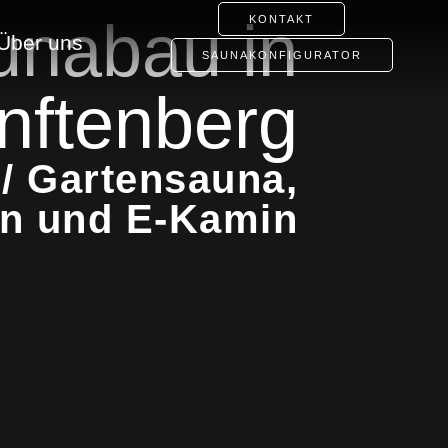
unabau in
KONTAKT
Über uns
SAUNAKONFIGURATOR
nftenberg
/ Gartensauna,
en und E-Kamin