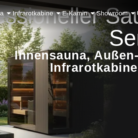
essioneller Sa
na
Infrarotkabine
E-Kamin
Showroom
Se
Innensauna, Außen-
Infrarotkabin