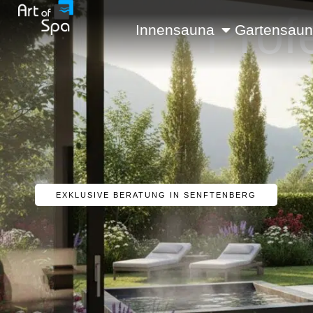
Prof
Innensauna
Gartensau
EXKLUSIVE BERATUNG IN SENFTENBERG