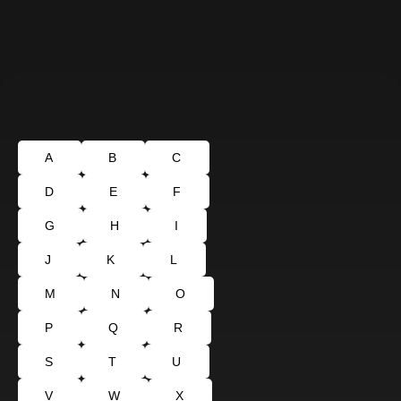
A
B
C
D
E
F
G
H
I
J
K
L
M
N
O
P
Q
R
S
T
U
V
W
X