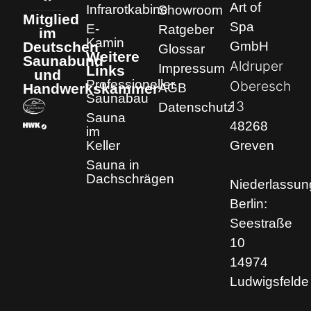
Art of
Infrarotkabine
Showroom
Mitglied
Spa
E-
Ratgeber
im
Kamin
GmbH
Deutschen
Glossar
Weitere
Saunabund
Aldruper
Impressum
Links
und
Professioneller
Oberesch
AGB
Handwerkskammer
Saunabau
13
Datenschutz
Sauna
48268
im
Keller
Greven
Sauna in
Dachschrägen
Niederlassun
Berlin:
Seestraße
10
14974
Ludwigsfelde