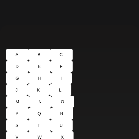
A
B
C
D
E
F
G
H
I
J
K
L
M
N
O
P
Q
R
S
T
U
V
W
X