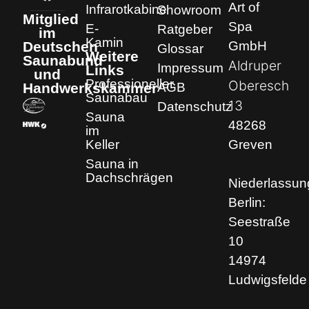
Art of
Infrarotkabine
Showroom
Mitglied
Spa
E-
Ratgeber
im
Kamin
GmbH
Deutschen
Glossar
Weitere
Saunabund
Aldruper
Impressum
Links
und
Professioneller
Oberesch
AGB
Handwerkskammer
Saunabau
13
Datenschutz
Sauna
48268
im
Keller
Greven
Sauna in
Dachschrägen
Niederlassun
Berlin:
Seestraße
10
14974
Ludwigsfelde