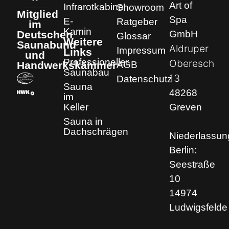
Art of
Infrarotkabine
Showroom
Mitglied
Spa
E-
Ratgeber
im
Kamin
GmbH
Deutschen
Glossar
Weitere
Saunabund
Aldruper
Impressum
Links
und
Professioneller
Oberesch
AGB
Handwerkskammer
Saunabau
13
Datenschutz
Sauna
48268
im
Keller
Greven
Sauna in
Dachschrägen
Niederlassun
Berlin:
Seestraße
10
14974
Ludwigsfelde