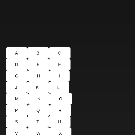
A
B
C
D
E
F
G
H
I
J
K
L
M
N
O
P
Q
R
S
T
U
V
W
X